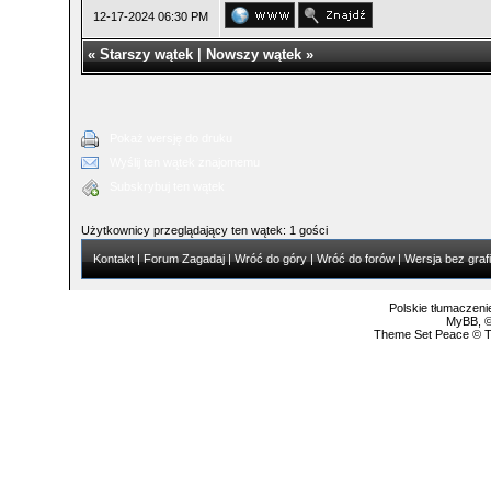
12-17-2024 06:30 PM
«
Starszy wątek
|
Nowszy wątek
»
Pokaż wersję do druku
Wyślij ten wątek znajomemu
Subskrybuj ten wątek
Użytkownicy przeglądający ten wątek: 1 gości
Kontakt
|
Forum Zagadaj
|
Wróć do góry
|
Wróć do forów
|
Wersja bez grafi
Polskie tłumaczen
MyBB
, 
Theme Set Peace ©