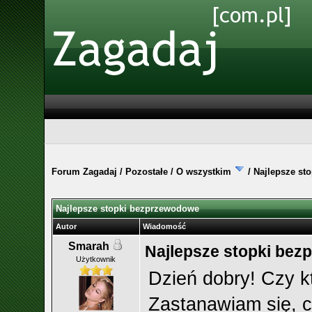
Forum Zagadaj
/
Pozostałe
/
O wszystkim
/
Najlepsze st
Najlepsze stopki bezprzewodowe
Autor
Wiadomość
Smarah
Najlepsze stopki be
Użytkownik
Dzień dobry! Czy kt
Zastanawiam się, c