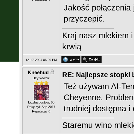
Jakość połączenia j
przyczepić.
Kraj nasz mlekiem i
krwią
12-17-2024 06:29 PM
Kneehud
RE: Najlepsze stopk
Użytkownik
Też używam AI-Teni
Cheyenne. Problem 
Liczba postów: 65
trudniej dostępna i
Dołączył: Sep 2017
Reputacja:
0
Staremu wino mlek