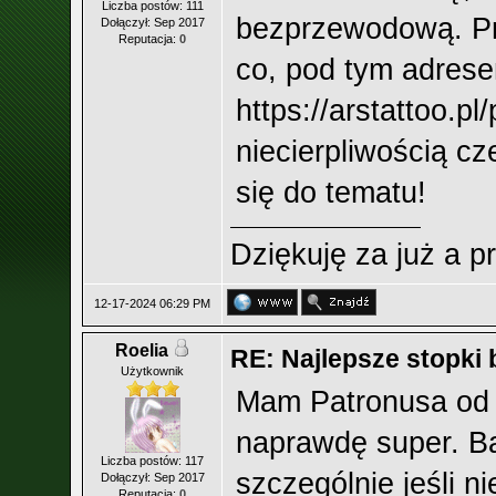
Liczba postów: 111
bezprzewodową. Pro
Dołączył: Sep 2017
Reputacja:
0
co, pod tym adres
https://arstattoo.pl
niecierpliwością c
się do tematu!
Dziękuję za już a p
12-17-2024 06:29 PM
Roelia
RE: Najlepsze stopk
Użytkownik
Mam Patronusa od p
naprawdę super. B
Liczba postów: 117
szczególnie jeśli n
Dołączył: Sep 2017
Reputacja:
0