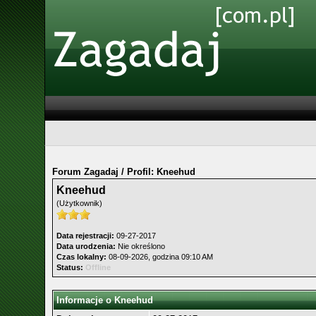
Forum Zagadaj
/
Profil: Kneehud
Kneehud
(Użytkownik)
Data rejestracji:
09-27-2017
Data urodzenia:
Nie określono
Czas lokalny:
08-09-2026, godzina 09:10 AM
Status:
Offline
Informacje o Kneehud