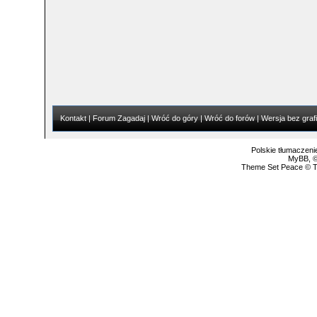
Kontakt
|
Forum Zagadaj
|
Wróć do góry
|
Wróć do forów
|
Wersja bez grafi
Polskie tłumaczen
MyBB
, 
Theme Set Peace ©