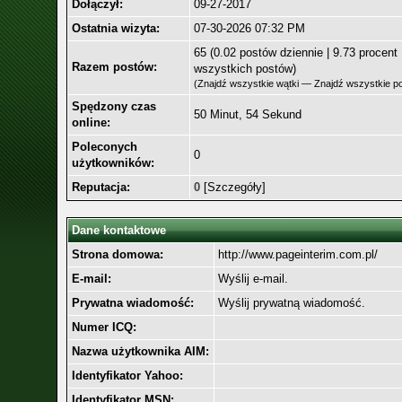
Dołączył:
09-27-2017
Ostatnia wizyta:
07-30-2026 07:32 PM
65 (0.02 postów dziennie | 9.73 procent
Razem postów:
wszystkich postów)
(
Znajdź wszystkie wątki
—
Znajdź wszystkie p
Spędzony czas
50 Minut, 54 Sekund
online:
Poleconych
0
użytkowników:
Reputacja:
0
[
Szczegóły
]
Dane kontaktowe
Strona domowa:
http://www.pageinterim.com.pl/
E-mail:
Wyślij e-mail.
Prywatna wiadomość:
Wyślij prywatną wiadomość.
Numer ICQ:
Nazwa użytkownika AIM:
Identyfikator Yahoo:
Identyfikator MSN: