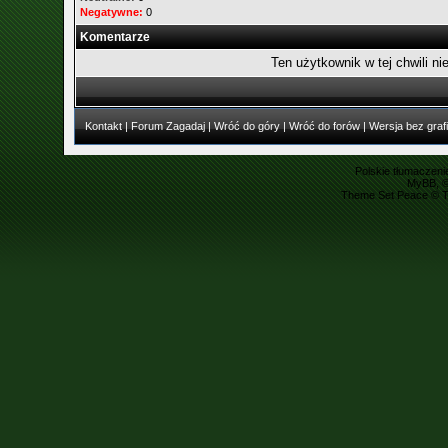
Negatywne:
0
Komentarze
Ten użytkownik w tej chwili ni
Kontakt
|
Forum Zagadaj
|
Wróć do góry
|
Wróć do forów
|
Wersja bez grafi
Polskie tłumaczen
MyBB
, 
Theme Set Peace ©