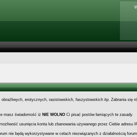
W
 obraźliwych, erotycznych, rasistowskich, faszystowskich itp. Zabrania się
 że masz świadomość iż
NIE WOLNO
Ci pisać postów łamiących te zasady.
a możliwość usunięcia konta lub zbanowania używanego przez Ciebie adresu IP
orum nie będą wykorzystywane w celach niezwiązanych z działalnością foru