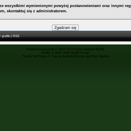
ę ze wszystkimi wymienionymi powyżej postanowieniami oraz innymi reg
m, skontaktuj się z administratorem.
 grafiki
|
RSS
Polskie tłumaczenie © 2007-2013
Polski Support MyBB
MyBB
, © 2002-2026
MyBB Group
.
Theme Set Peace ©
Tom
at
Audentio Design
and
Epic Studios