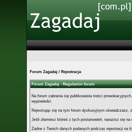
Forum Zagadaj
/
Rejestracja
Forum Zagadaj - Regulamin forum
Na forum zabrania się publikowania treści prowokacyjnych,
wypowiedzi.
Rejestrując się na tym forum dyskusyjnym oświadczasz,
Jeśli złamiesz któreś z tych postanowień, narazisz się n
Żadne z Twoich danych podanych podczas rejestracji na f