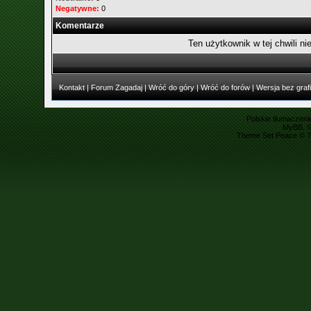
Negatywne:
0
Komentarze
Ten użytkownik w tej chwili ni
Kontakt
|
Forum Zagadaj
|
Wróć do góry
|
Wróć do forów
|
Wersja bez grafi
Polskie tłumaczen
MyBB
, 
Theme Set Peace ©