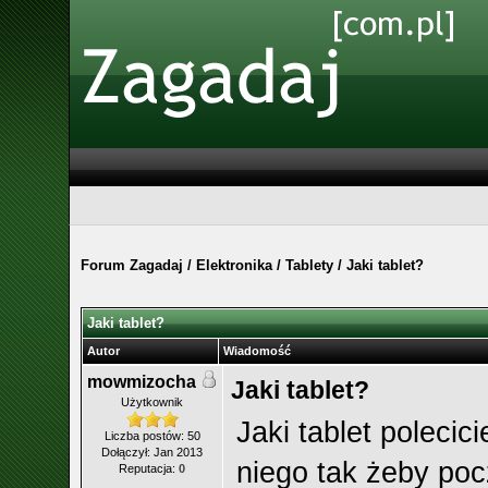
Forum Zagadaj
/
Elektronika
/
Tablety
/
Jaki tablet?
Jaki tablet?
Autor
Wiadomość
mowmizocha
Jaki tablet?
Użytkownik
Jaki tablet polecic
Liczba postów: 50
Dołączył: Jan 2013
niego tak żeby po
Reputacja:
0