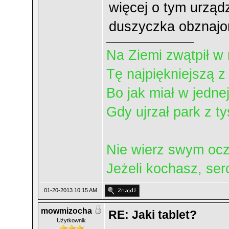
więcej o tym urząd
duszyczka obznajom
Na Ziemi zwątpił w 
Tę najpiękniejszą z
Bo jak miał w jedne
Gdy ujrzał park z t
Nie wierz swym ocz
Jeżeli kochasz, ser
01-20-2013 10:15 AM
mowmizocha
RE: Jaki tablet?
Użytkownik