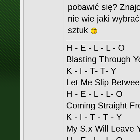
pobawić się? Znajo
nie wie jaki wybrać
sztuk
H - E - L - L - O
Blasting Through Y
K - I - T- T- Y
Let Me Slip Betwee
H - E - L - L- O
Coming Straight F
K - I - T - T - Y
My S.x Will Leave Y