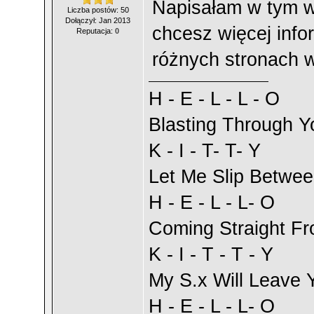
Napisałam w tym wą
Liczba postów: 50
Dołączył: Jan 2013
chcesz więcej info
Reputacja:
0
różnych stronach 
H - E - L - L - O
Blasting Through Y
K - I - T- T- Y
Let Me Slip Betwee
H - E - L - L- O
Coming Straight F
K - I - T - T - Y
My S.x Will Leave Y
H - E - L - L- O