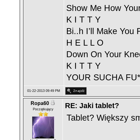
Show Me How Your
K I T T Y
Bi..h I’ll Make You
H E L L O
Down On Your Kne
K I T T Y
YOUR SUCHA FU**
01-22-2013 09:49 PM
Ropa60
RE: Jaki tablet?
Początkujący
Tablet? Większy sm