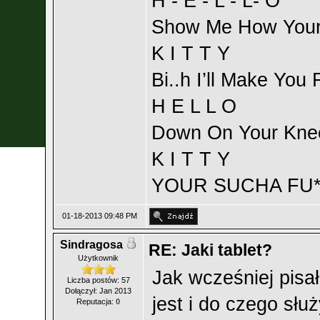
H - E - L - L- O
Show Me How Your
K I T T Y
Bi..h I’ll Make You
H E L L O
Down On Your Kne
K I T T Y
YOUR SUCHA FU**
01-18-2013 09:48 PM
Sindragosa
RE: Jaki tablet?
Użytkownik
Jak wcześniej pisa
Liczba postów: 57
Dołączył: Jan 2013
jest i do czego sł
Reputacja:
0