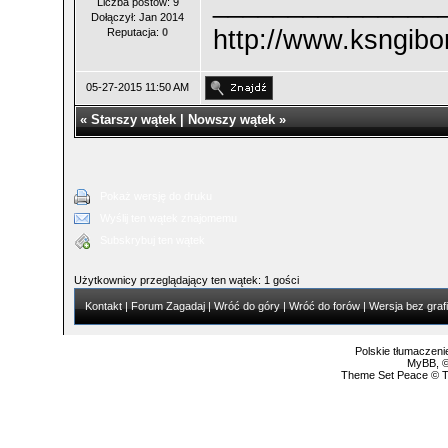
_______________
Liczba postów: 9
Dołączył: Jan 2014
http://www.ksngibo
Reputacja:
0
05-27-2015 11:50 AM
«
Starszy wątek
|
Nowszy wątek
»
Pokaż wersję do druku
Wyślij ten wątek znajomemu
Subskrybuj ten wątek
Użytkownicy przeglądający ten wątek: 1 gości
Kontakt
|
Forum Zagadaj
|
Wróć do góry
|
Wróć do forów
|
Wersja bez grafi
Polskie tłumaczen
MyBB
, 
Theme Set Peace ©