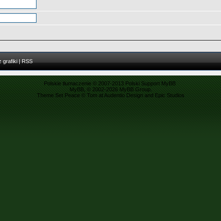
 grafiki
|
RSS
Polskie tłumaczenie © 2007-2013
Polski Support MyBB
MyBB
, © 2002-2026
MyBB Group
.
Theme Set Peace ©
Tom
at
Audentio Design
and
Epic Studios