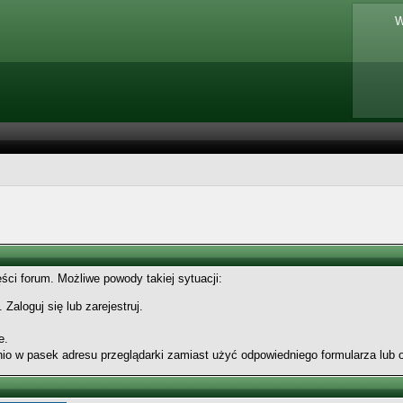
W
ęści forum. Możliwe powody takiej sytuacji:
Zaloguj się lub zarejestruj.
e.
nio w pasek adresu przeglądarki zamiast użyć odpowiedniego formularza lub 