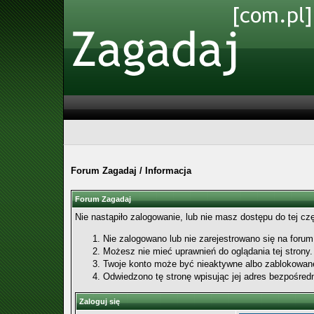
Forum Zagadaj
/
Informacja
Forum Zagadaj
Nie nastąpiło zalogowanie, lub nie masz dostępu do tej cz
Nie zalogowano lub nie zarejestrowano się na forum. 
Możesz nie mieć uprawnień do oglądania tej strony.
Twoje konto może być nieaktywne albo zablokowan
Odwiedzono tę stronę wpisując jej adres bezpośred
Zaloguj się