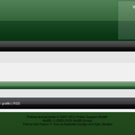
W
 grafiki
|
RSS
Polskie tłumaczenie © 2007-2013
Polski Support MyBB
MyBB
, © 2002-2026
MyBB Group
.
Theme Set Peace ©
Tom
at
Audentio Design
and
Epic Studios