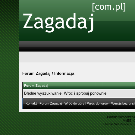
Forum Zagadaj
/
Informacja
Forum Zagadaj
Błędne wyszukiwanie. Wróć i spróbuj ponownie.
Kontakt
|
Forum Zagadaj
|
Wróć do góry
|
Wróć do forów
|
Wersja bez grafi
Polskie tłumaczen
MyBB
, 
Theme Set Peace ©