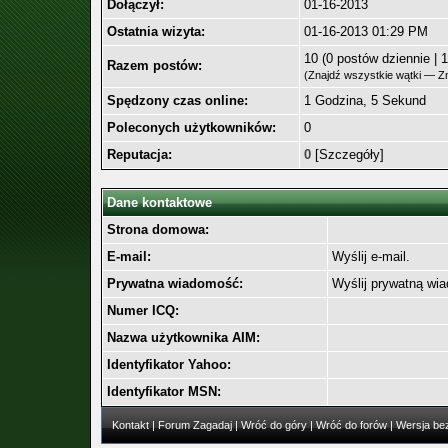
Dołączył:
01-16-2013
Ostatnia wizyta:
01-16-2013 01:29 PM
10 (0 postów dziennie | 
Razem postów:
(
Znajdź wszystkie wątki
—
Z
Spędzony czas online:
1 Godzina, 5 Sekund
Poleconych użytkowników:
0
Reputacja:
0
[
Szczegóły
]
Dane kontaktowe
Strona domowa:
E-mail:
Wyślij e-mail.
Prywatna wiadomość:
Wyślij prywatną wi
Numer ICQ:
Nazwa użytkownika AIM:
Identyfikator Yahoo:
Identyfikator MSN:
Kontakt
|
Forum Zagadaj
|
Wróć do góry
|
Wróć do forów
|
Wersja bez