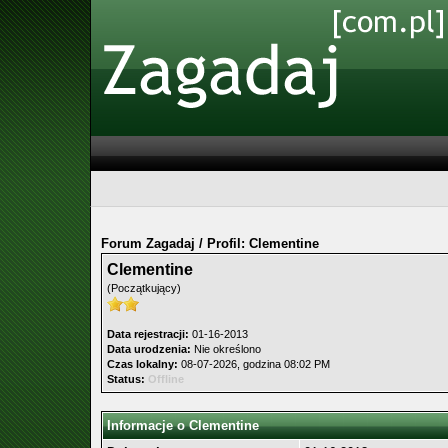
Forum Zagadaj
/
Profil: Clementine
Clementine
(Początkujący)
Data rejestracji:
01-16-2013
Data urodzenia:
Nie określono
Czas lokalny:
08-07-2026, godzina 08:02 PM
Status:
Offline
Informacje o Clementine