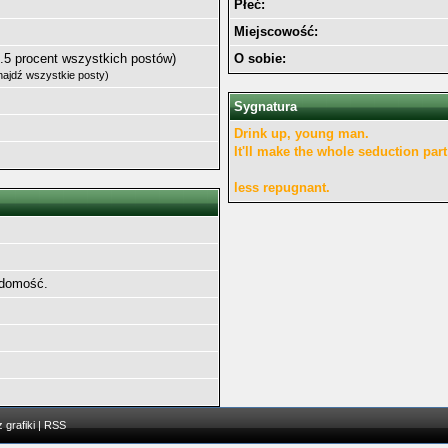
Płeć:
Miejscowość:
1.5 procent wszystkich postów)
O sobie:
najdź wszystkie posty
)
Sygnatura
Drink up, young man.
It'll make the whole seduction part
less repugnant.
adomość.
 grafiki
|
RSS