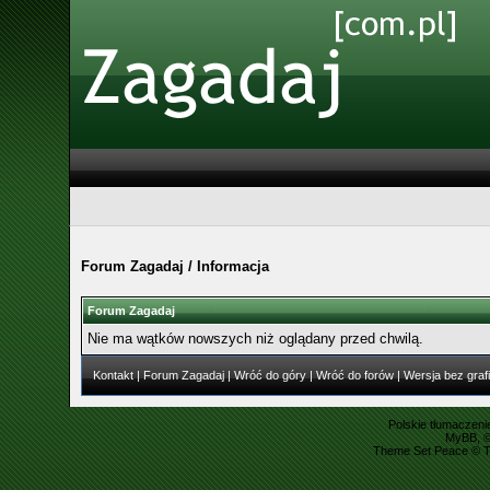
Forum Zagadaj
/
Informacja
Forum Zagadaj
Nie ma wątków nowszych niż oglądany przed chwilą.
Kontakt
|
Forum Zagadaj
|
Wróć do góry
|
Wróć do forów
|
Wersja bez grafi
Polskie tłumaczen
MyBB
, 
Theme Set Peace ©