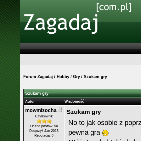
Forum Zagadaj
/
Hobby
/
Gry
/
Szukam gry
Szukam gry
Autor
Wiadomość
mowmizocha
Szukam gry
Użytkownik
No to jak osobie z popr
Liczba postów: 50
pewna gra
Dołączył: Jan 2013
Reputacja:
0