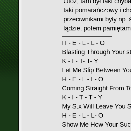
Otóż, tam był taki chyba
taki pomarańczowy i cho
przeciwnikami były np. 
lądzie, potem pamiętam ż
H - E - L - L - O
Blasting Through Your s
K - I - T- T- Y
Let Me Slip Between Yo
H - E - L - L- O
Coming Straight From T
K - I - T - T - Y
My S.x Will Leave You S
H - E - L - L- O
Show Me How Your Suc