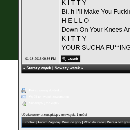
K I T T Y
Bi..h I’ll Make You Fuck
H E L L O
Down On Your Knees A
K I T T Y
YOUR SUCHA FU**ING 
01-18-2013 09:56 PM
«
Starszy wątek
|
Nowszy wątek
»
Pokaż wersję do druku
Wyślij ten wątek znajomemu
Subskrybuj ten wątek
Użytkownicy przeglądający ten wątek: 1 gości
Kontakt
|
Forum Zagadaj
|
Wróć do góry
|
Wróć do forów
|
Wersja bez grafi