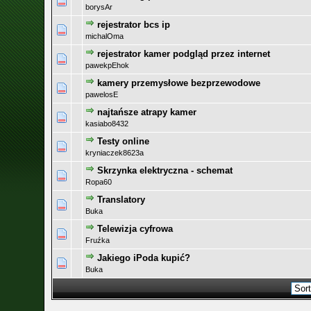
borysAr
rejestrator bcs ip
michalOma
rejestrator kamer podgląd przez internet
pawekpEhok
kamery przemysłowe bezprzewodowe
pawelosE
najtańsze atrapy kamer
kasiabo8432
Testy online
kryniaczek8623a
Skrzynka elektryczna - schemat
Ropa60
Translatory
Buka
Telewizja cyfrowa
Fruźka
Jakiego iPoda kupić?
Buka