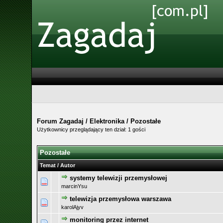
Forum Zagadaj
/
Elektronika
/
Pozostałe
Użytkownicy przeglądający ten dział: 1 gości
Pozostałe
Temat
/
Autor
systemy telewizji przemysłowej
marcinYsu
telewizja przemysłowa warszawa
karolAjyv
monitoring przez internet