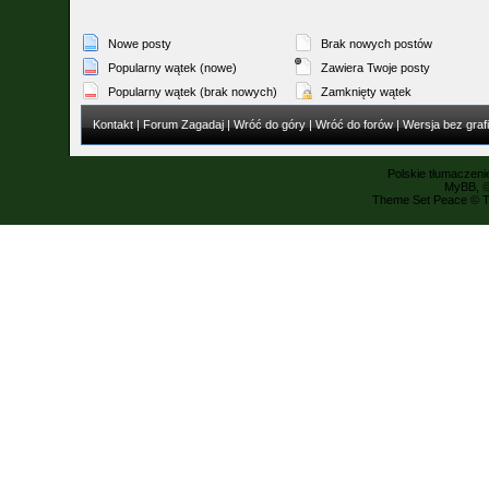
Nowe posty
Brak nowych postów
Popularny wątek (nowe)
Zawiera Twoje posty
Popularny wątek (brak nowych)
Zamknięty wątek
Kontakt
|
Forum Zagadaj
|
Wróć do góry
|
Wróć do forów
|
Wersja bez grafi
Polskie tłumaczen
MyBB
, 
Theme Set Peace ©