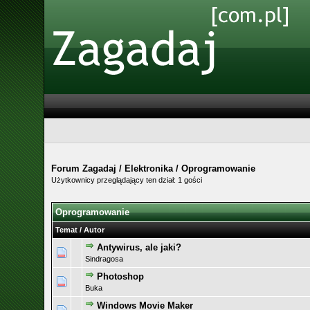
Forum Zagadaj
/
Elektronika
/
Oprogramowanie
Użytkownicy przeglądający ten dział: 1 gości
Oprogramowanie
Temat
/
Autor
Antywirus, ale jaki?
Sindragosa
Photoshop
Buka
Windows Movie Maker