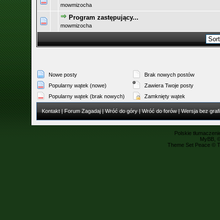
mowmizocha
Program zastępujący...
mowmizocha
Nowe posty
Brak nowych postów
Popularny wątek (nowe)
Zawiera Twoje posty
Popularny wątek (brak nowych)
Zamknięty wątek
Kontakt
|
Forum Zagadaj
|
Wróć do góry
|
Wróć do forów
|
Wersja bez grafi
Polskie tłumaczen
MyBB
, 
Theme Set Peace ©